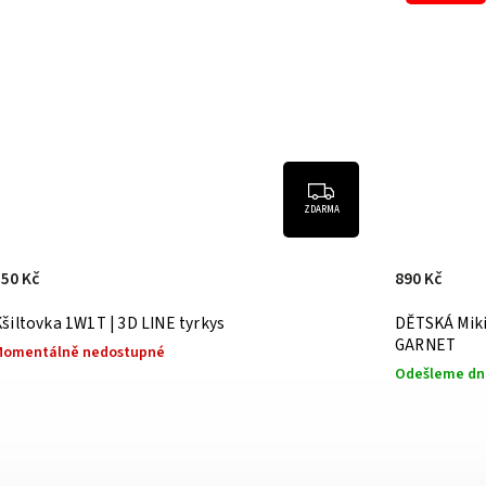
ZDARMA
550 Kč
890 Kč
šiltovka 1W1T | 3D LINE tyrkys
DĚTSKÁ Miki
GARNET
Momentálně nedostupné
Odešleme dne