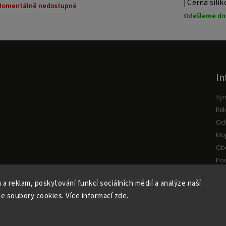
| Černá sil
Momentálně nedostupné
Odešleme dne
In
Vý
Rek
Ods
Moj
Ob
Pod
 a reklam, poskytování funkcí sociálních médií a analýze naší
Copyright 2026
1W1T
. Všechna práva vyhrazena.
e soubory cookies. Více informací
zde
.
Upravit nastavení cookies
Vytvořil
Shoptet
| Design
Shoptak.cz