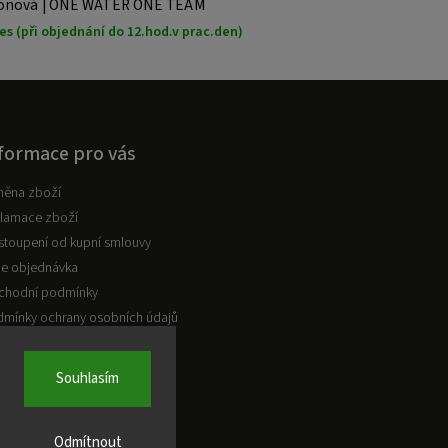
ikonová | ONE WATER ONE TEAM
s (při objednání do 12.hod.v prac.den)
formace pro vás
měna zboží
lamace zboží
toupení od kupní smlouvy
e objednávka
chodní podmínky
mínky ochrany osobních údajů
Souhlasím
Odmítnout