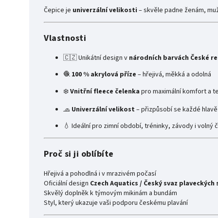
Čepice je
univerzální velikosti
– skvěle padne ženám, mu
Vlastnosti
🇨🇿 Unikátní design v
národních barvách České re
🧶
100 % akrylová příze
– hřejivá, měkká a odolná
❄️
Vnitřní fleece čelenka
pro maximální komfort a te
🧢
Univerzální velikost
– přizpůsobí se každé hlavě
💧 Ideální pro zimní období, tréninky, závody i volný 
Proč si ji oblíbíte
Hřejivá a pohodlná i v mrazivém počasí
Oficiální design
Czech Aquatics / Český svaz plaveckých
Skvělý doplněk k týmovým mikinám a bundám
Styl, který ukazuje vaši podporu českému plavání