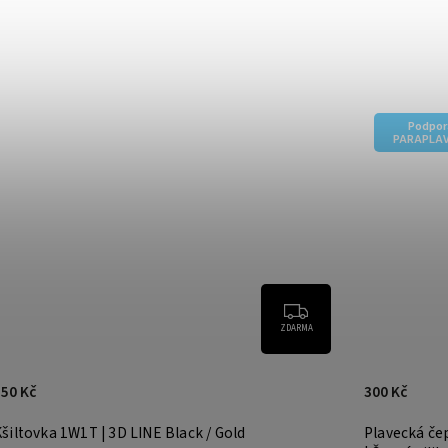
Podpor
PARAPLAV
ZDARMA
550 Kč
300 Kč
šiltovka 1W1T | 3D LINE Black / Gold
Plavecká če