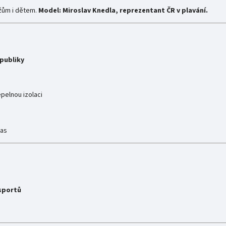
žům i dětem.
Model: Miroslav Knedla, reprezentant ČR v plavání.
publiky
pelnou izolaci
čas
 sportů