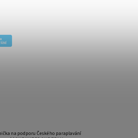
a
ÁNÍ
pička na podporu Českého paraplavání