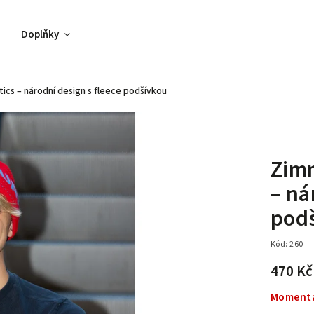
Doplňky
ics – národní design s fleece podšívkou
Zimn
– ná
pod
Kód:
260
470 Kč
Momentá