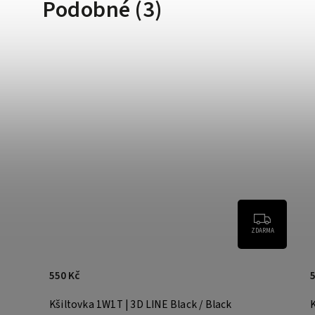
Podobné (3)
ZDARMA
550 Kč
Kšiltovka 1W1T | 3D LINE Black / Black
K