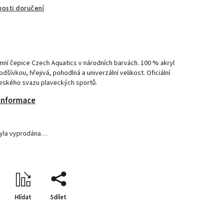
osti doručení
mní čepice Czech Aquatics v národních barvách. 100 % akryl
odšívkou, hřejivá, pohodlná a univerzální velikost. Oficiální
eského svazu plaveckých sportů.
 informace
byla vyprodána…
Hlídat
Sdílet