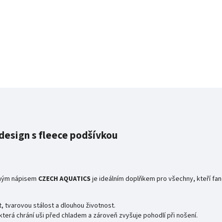
 design s fleece podšívkou
zným nápisem
CZECH AQUATICS
je ideálním doplňkem pro všechny, kteří fa
st, tvarovou stálost a dlouhou životnost.
 která chrání uši před chladem a zároveň zvyšuje pohodlí při nošení.