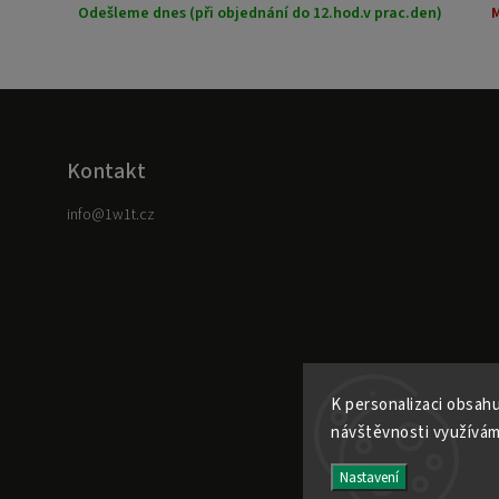
Odešleme dnes (při objednání do 12.hod.v prac.den)
Kontakt
info
@
1w1t.cz
K personalizaci obsahu
návštěvnosti využívám
Nastavení