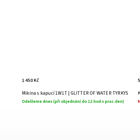
1 450 Kč
Mikina s kapucí 1W1T | GLITTER OF WATER TYRKYS
K
Odešleme dnes (při objednání do 12.hod.v prac.den)