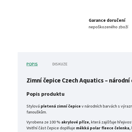
Garance doručení
nepoškozeného zboží
POPIS
DISKUZE
Zimní čepice Czech Aquatics – národní
Popis produktu
Stylová
pletená zimní čepice
v národních barvách s výra
fanouškům.
Vyrobena ze 100 %
akrylové příze
, která zajišťuje hřejivo
Vnitřní část čepice doplňuje
měkká polar fleece čelenka
,