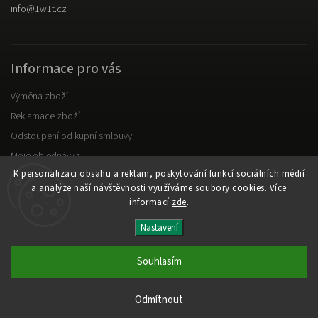
info
@
1w1t.cz
Informace pro vás
Výměna zboží
Reklamace zboží
Odstoupení od kupní smlouvy
Moje objednávka
K personalizaci obsahu a reklam, poskytování funkcí sociálních médií
Obchodní podmínky
a analýze naší návštěvnosti využíváme soubory cookies. Více
Podmínky ochrany osobních údajů
informací
zde
.
Nastavení
Copyright 2026
1W1T
. Všechna práva vyhrazena.
Upravit nastavení cookies
Souhlasím
Vytvořil
Shoptet
| Design
Shoptak.cz
Odmítnout