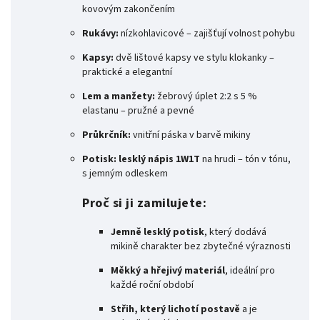
kovovým zakončením
Rukávy:
nízkohlavicové – zajišťují volnost pohybu
Kapsy:
dvě lištové kapsy ve stylu klokanky –
praktické a elegantní
Lem a manžety:
žebrový úplet 2:2 s 5 %
elastanu – pružné a pevné
Průkrčník:
vnitřní páska v barvě mikiny
Potisk:
lesklý nápis 1W1T
na hrudi – tón v tónu,
s jemným odleskem
Proč si ji zamilujete:
Jemně lesklý potisk
, který dodává
mikině charakter bez zbytečné výraznosti
Měkký a hřejivý materiál
, ideální pro
každé roční období
Střih, který lichotí postavě
a je