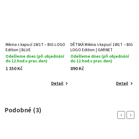
Mikina s kapucí 1W1T – BIG LOGO
DĚTSKÁ Mikina s kapucí 1W1T – BIG
Edition | BLUE
LOGO Edition | GARNET
Odešleme dnes (při objednání
Odešleme dnes (při objednání
do 12.hod.v prac.den)
do 12.hod.v prac.den)
1 350 Kč
890 Kč
Detail
Detail
Podobné (3)
Previous
Next