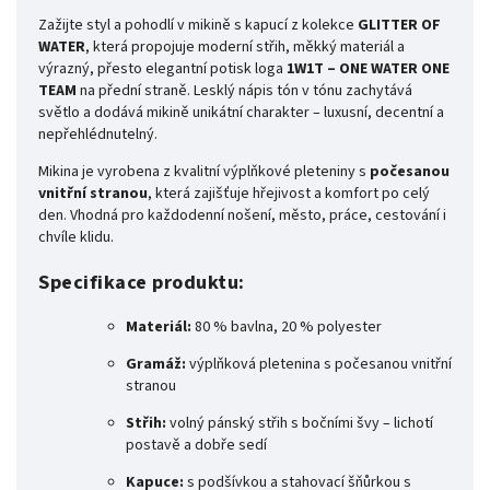
Zažijte styl a pohodlí v mikině s kapucí z kolekce
GLITTER OF
WATER
, která propojuje moderní střih, měkký materiál a
výrazný, přesto elegantní potisk loga
1W1T – ONE WATER ONE
TEAM
na přední straně. Lesklý nápis tón v tónu zachytává
světlo a dodává mikině unikátní charakter – luxusní, decentní a
nepřehlédnutelný.
Mikina je vyrobena z kvalitní výplňkové pleteniny s
počesanou
vnitřní stranou
, která zajišťuje hřejivost a komfort po celý
den. Vhodná pro každodenní nošení, město, práce, cestování i
chvíle klidu.
Specifikace produktu:
Materiál:
80 % bavlna, 20 % polyester
Gramáž:
výplňková pletenina s počesanou vnitřní
stranou
Střih:
volný pánský střih s bočními švy – lichotí
postavě a dobře sedí
Kapuce:
s podšívkou a stahovací šňůrkou s