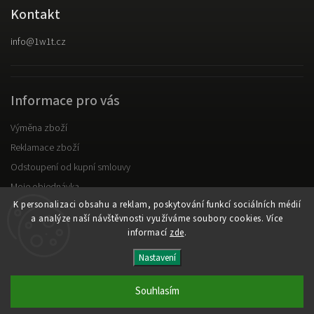
Kontakt
info
@
1w1t.cz
Informace pro vás
Výměna zboží
Reklamace zboží
Odstoupení od kupní smlouvy
Moje objednávka
K personalizaci obsahu a reklam, poskytování funkcí sociálních médií
Obchodní podmínky
a analýze naší návštěvnosti využíváme soubory cookies. Více
Podmínky ochrany osobních údajů
informací
zde
.
Nastavení
Copyright 2026
1W1T
. Všechna práva vyhrazena.
Upravit nastavení cookies
Souhlasím
Vytvořil
Shoptet
| Design
Shoptak.cz