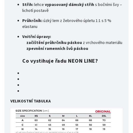
Střih:
lehce
vypasovaný dámský střih
s bočními švy –
lichotí postavě
Průkrčník:
úzký lem z žebrového úpletu 1:1 s 5 %
elastanu
Vnitřní úpravy:
začištění průkrčníku páskou
z vrchového materiálu
zpevnění ramenních švů páskou
Co vystihuje řadu NEON LINE?
VELIKOSTNÍ TABULKA