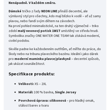
Nenápadně. V každém směru.
Dámské
tričko z řady
NEON LINE
přináší decentní, ale
výmluvný styl pro všechny, kdo mají blízko k vodě – ať už samy
plavou, nebo fandí svým dětem na závodech.
Na první pohled minimalistické, na ten druhý výjimečné – triko
zdobí
malý neonový potisk 1W1T
umístěný ve středu hrudi.
Symbolika značky ONE WATER ONE TEAM tak získává moderní,
civilní podobu.
Skvěle padne ke každodenním outfitům, ať míříte do práce, do
školy nebo na tribunu plaveckého bazénu. Ideální i jako dárek
pro
moderní maminku plavce/plavkyně
– decentní způsob,
jak ukázat sounáležitost.
Specifikace produktu:
Velikosti:
XS – 2XL
Materiál:
100 % bavlna,
Single Jersey
Povrchová úprava:
silikonová
– pro hladký omak,
stálost barev a tvaru