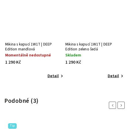
Mikina s kapucí 1W1T | DEEP
Mikina s kapucí 1W1T | DEEP
Edition mandlová
Edition zeleno šedá
Momentálně nedostupné
Skladem
1 290 Kč
1 290 Kč
Detail
Detail
Podobné (3)
Previous
Next
Tip