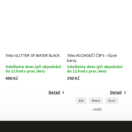
Triko GLITTER OF WATER BLACK
Triko ROZHODČÍ ČSPS - různé
barvy
Odešleme dnes (při objednání
Odešleme dnes (při objednání
do 12.hod.v prac.den)
do 12.hod.v prac.den)
490 Kč
390 Kč
Detail
Detail
Bílá
Modrá
Černá
+ další